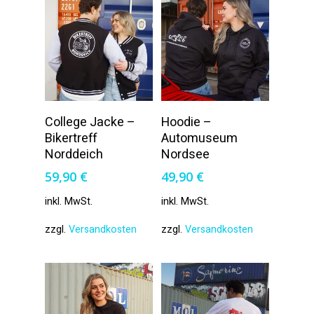
Ausführung
Ausführung
College Jacke –
Hoodie –
Wählen
Wählen
Bikertreff
Automuseum
Norddeich
Nordsee
59,90
€
49,90
€
inkl. MwSt.
inkl. MwSt.
zzgl.
Versandkosten
zzgl.
Versandkosten