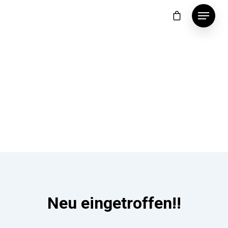
eich – 08. & 09. August 2026 – beim Automuseum ab 10 U
Automobil
&
Spielzeugmuseum
Nordsee
Neu eingetroffen!!