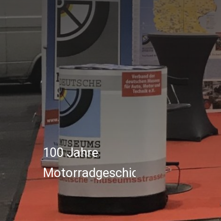
Bikertreff Nordsee
Jeden Sonntag ab 10 Uhr.
April – Oktober
Zum Bikertreff.
100 Jahre
Motorradgeschichte
Oldtimertreff
Norddeich
8/9 August 2026