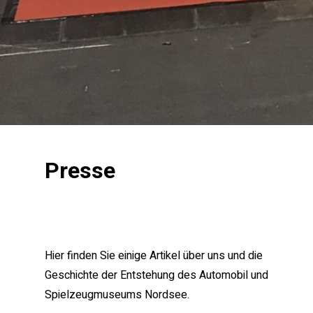
Zum Oldtimertreff
Bremen Classic
Presse
Motorshow
Kinderträume
30.01-01.02 2026
der
Vergangenheit
Webseite Bremen Classic Motorshow
Hier finden Sie einige Artikel über uns und die
Geschichte der Entstehung des Automobil und
Spielzeugmuseums Nordsee.