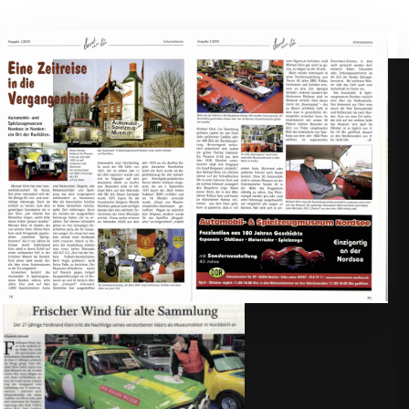
Kontakt
Ostermarscher Str. 29
26506 Norden
0 49 31 – 91 87 911
kontakt@automuseum-nordsee.de
Öffnungszeiten
Ahoi!
26. März bis 02. November
Täglich von 10 – 18 Uhr
ab 3. November – März