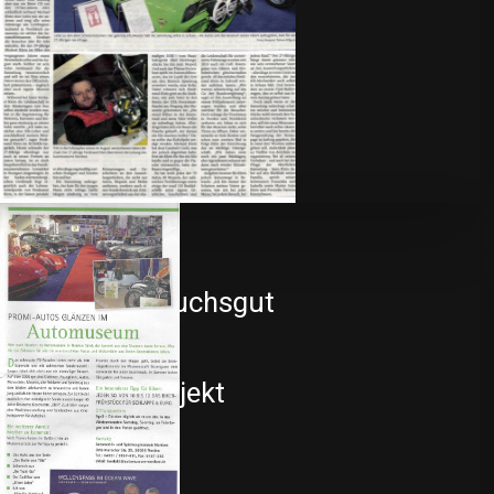
Sa, So, Feiertags, sowie in den Ferienzeiten von 11 – 18 Uhr
Vom
+
−
Gebrauchsgut
zum
Kultobjekt