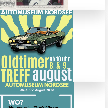
Navigation
Start
Über uns
Themenausstellungen
Presse
Kontakt
Bistro Boxengasse
Bikertreff
Ferienwohnung buchen
Rechtliches
Impressum